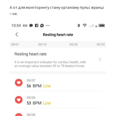
А от для моніторингу стану організму пульс вранці
– ок.