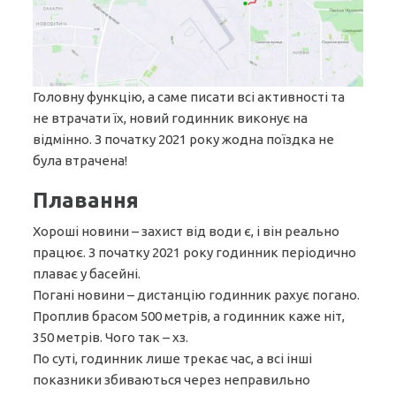
Головну функцію, а саме писати всі активності та
не втрачати їх, новий годинник виконує на
відмінно. З початку 2021 року жодна поїздка не
була втрачена!
Плавання
Хороші новини – захист від води є, і він реально
працює. З початку 2021 року годинник періодично
плаває у басейні.
Погані новини – дистанцію годинник рахує погано.
Проплив брасом 500 метрів, а годинник каже ніт,
350 метрів. Чого так – хз.
По суті, годинник лише трекає час, а всі інші
показники збиваються через неправильно