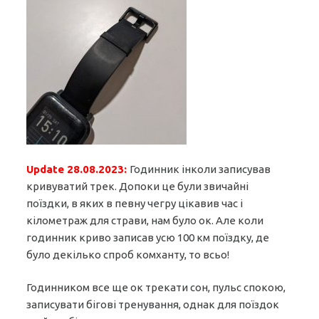
Update 28.08.2023:
Годинник інколи записував
кривуватий трек. Допоки це були звичайні
поїздки, в яких в певну чегру цікавив час і
кілометраж для страви, нам було ок. Але коли
годинник криво записав усю 100 км поїздку, де
було декілько спроб комханту, то всьо!
Годинником все ще ок трекати сон, пульс спокою,
записувати бігові тренування, однак для поїздок