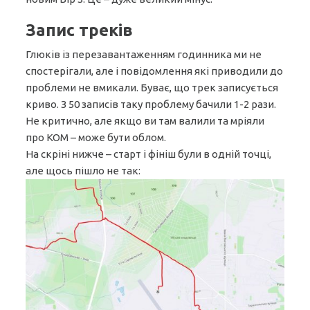
Запис треків
Глюків із перезавантаженням годинника ми не
спостерігали, але і повідомлення які приводили до
проблеми не вмикали. Буває, що трек записується
криво. З 50 записів таку проблему бачили 1-2 рази.
Не критично, але якщо ви там валили та мріяли
про КОМ – може бути облом.
На скріні нижче – старт і фініш були в одній точці,
але щось пішло не так: