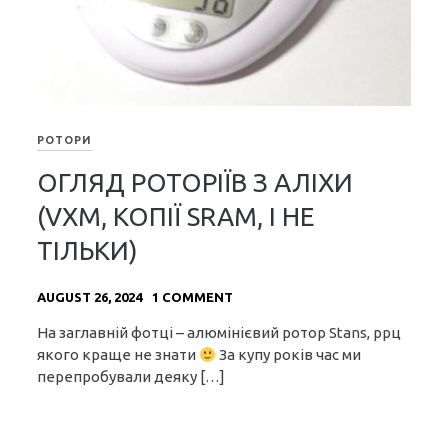
РОТОРИ
ОГЛЯД РОТОРІЇВ З АЛІХИ
(VXM, КОПІЇ SRAM, І НЕ
ТІЛЬКИ)
AUGUST 26, 2024
1 COMMENT
На заглавній фотці – алюмінієвий ротор Stans, ррц
якого краще не знати
За купу років час ми
перепробували деяку […]