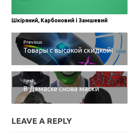
Шкіряний, Карбоновий і Замшевий
Post
Previous
navigation
Товары с высокой скидкой!
Previous
post:
Next
В Дамаске снова маски
Next
post:
LEAVE A REPLY