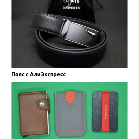
Пояс с АлиЭкспресс