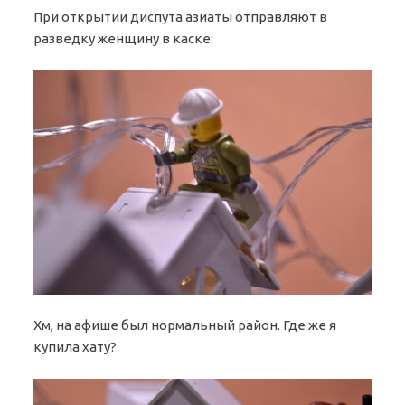
При открытии диспута азиаты отправляют в
разведку женщину в каске:
Хм, на афише был нормальный район. Где же я
купила хату?