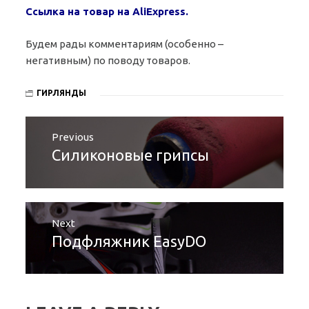
Ссылка на товар на AliExpress.
Будем рады комментариям (особенно –
негативным) по поводу товаров.
ГИРЛЯНДЫ
Post
Previous
navigation
Силиконовые грипсы
Previous
post:
Next
Подфляжник EasyDO
Next
post: