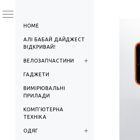
Skip
to
АЛІ БАБАЙ
content
Primary
HOME
Menu
АЛІ БАБАЙ ДАЙДЖЕСТ
ВІДКРИВАЙ!
ВЕЛОЗАПЧАСТИНИ
ГАДЖЕТИ
ВИМІРЮВАЛЬНІ
ПРИЛАДИ
КОМП’ЮТЕРНА
ТЕХНІКА
ОДЯГ